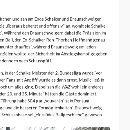
irchen und sah am Ende Schalker und Braunschweiger
ie „überaus beherzt und offensiv“ an, womit sie Schalke
t“. Während den Braunschweigern dabei die Präzision im
inen Ball, den Ex-Schalker Ron-Thorben Hoffmann genau
„munter drauflos“, während Braunschweig um jeden
erzielen wollte, der Sicherheit im Abstiegskampf gegeben
e dennoch nach Schlusspfiff.
on, in der Schalke Meister der 2. Bundesliga wurde. Vor
r Fans, mit Anpfiff wurde es dann ernst. Muslic ließ in
och um alles ging. Dabei sah die
WAZ
wohl ein anderes
der 20. und 35. Minute“ hätten die Gäste dominiert.
r Führung habe S04 gar „souverän“ sein Pensum
age und die besseren Tormöglichkeiten“. Braunschweig
ie Schlussphase sei „ein müdes Ballgeschiebe“ gewesen.