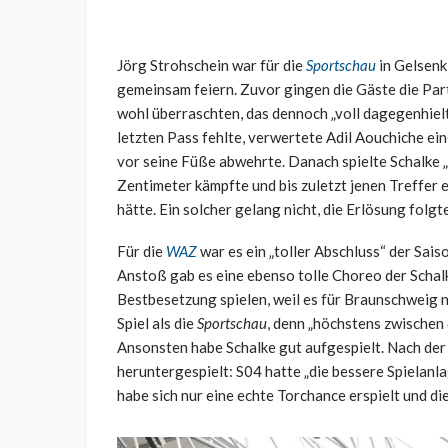
Jörg Strohschein war für die
Sportschau
in Gelsenk
gemeinsam feiern. Zuvor gingen die Gäste die Part
wohl überraschten, das dennoch „voll dagegenhiel
letzten Pass fehlte, verwertete Adil Aouchiche e
vor seine Füße abwehrte. Danach spielte Schalke 
Zentimeter kämpfte und bis zuletzt jenen Treffer 
hätte. Ein solcher gelang nicht, die Erlösung folgt
Für die
WAZ
war es ein „toller Abschluss“ der Sais
Anstoß gab es eine ebenso tolle Choreo der Schalke
Bestbesetzung spielen, weil es für Braunschweig n
Spiel als die
Sportschau
, denn „höchstens zwischen 
Ansonsten habe Schalke gut aufgespielt. Nach de
heruntergespielt: S04 hatte „die bessere Spielanl
habe sich nur eine echte Torchance erspielt und d