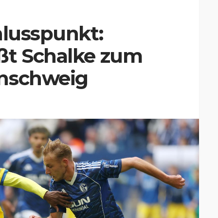
hlusspunkt:
ßt Schalke zum
unschweig