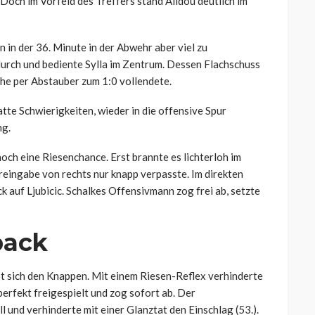
 Doch im Vorfeld des Treffers stand Alidou deutlich im
 in der 36. Minute in der Abwehr aber viel zu
 durch und bediente Sylla im Zentrum. Dessen Flachschuss
he per Abstauber zum 1:0 vollendete.
te Schwierigkeiten, wieder in die offensive Spur
ng.
och eine Riesenchance. Erst brannte es lichterloh im
reingabe von rechts nur knapp verpasste. Im direkten
k auf Ljubicic. Schalkes Offensivmann zog frei ab, setzte
back
t sich den Knappen. Mit einem Riesen-Reflex verhinderte
erfekt freigespielt und zog sofort ab. Der
 und verhinderte mit einer Glanztat den Einschlag (53.).