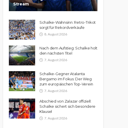
Stream
Schalke-Wahnsinn: Retro-Trikot
sorgt für Rekordverkäufe
8. August 2026
Nach dem Aufstieg: Schalke holt
den nächsten Titel
7. August 2026
Schalke-Gegner Atalanta
Bergamo im Fokus: Der Weg
zum europäischen Top-Verein
7. August 2026
Abschied von Zalazar offiziell:
Schalke sichert sich besondere
Klausel
7. August 2026