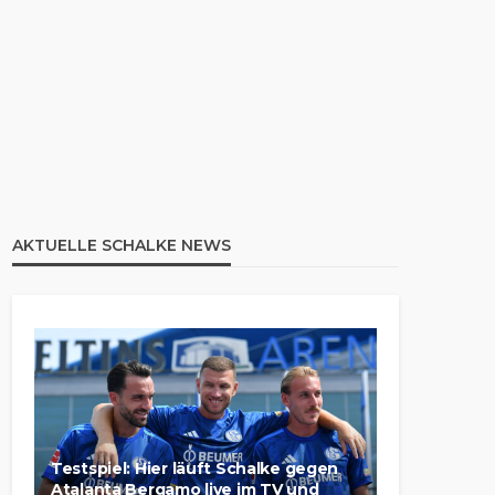
AKTUELLE SCHALKE NEWS
Testspiel: Hier läuft Schalke gegen
Atalanta Bergamo live im TV und