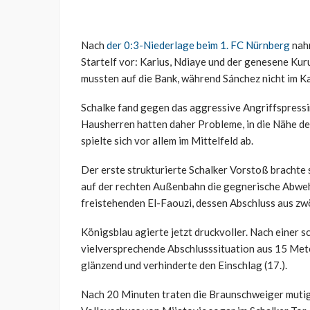
Nach
der 0:3-Niederlage beim 1. FC Nürnberg
nahm
Startelf vor
: Karius, Ndiaye und der genesene Kur
mussten auf die Bank, während Sánchez nicht im K
Schalke fand gegen das aggressive Angriffspress
Hausherren hatten daher Probleme, in die Nähe 
spielte sich vor allem im Mittelfeld ab.
Der erste strukturierte Schalker Vorstoß brachte 
auf der rechten Außenbahn die gegnerische Abweh
freistehenden El-Faouzi, dessen Abschluss aus zw
Königsblau agierte jetzt druckvoller. Nach einer s
vielversprechende Abschlusssituation aus 15 Mete
glänzend und verhinderte den Einschlag (17.).
Nach 20 Minuten traten die Braunschweiger mutiger