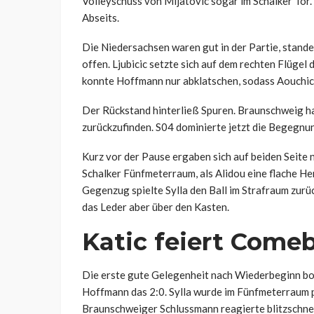
Volleyschuss von Mijatovic sogar im Schalker Tor.
Abseits.
Die Niedersachsen waren gut in der Partie, standen
offen. Ljubicic setzte sich auf dem rechten Flügel
konnte Hoffmann nur abklatschen, sodass Aouchic
Der Rückstand hinterließ Spuren. Braunschweig hat
zurückzufinden. S04 dominierte jetzt die Begegnu
Kurz vor der Pause ergaben sich auf beiden Seite n
Schalker Fünfmeterraum, als Alidou eine flache He
Gegenzug spielte Sylla den Ball im Strafraum zurüc
das Leder aber über den Kasten.
Katic feiert Come
Die erste gute Gelegenheit nach Wiederbeginn bo
Hoffmann das 2:0. Sylla wurde im Fünfmeterraum p
Braunschweiger Schlussmann reagierte blitzschnell