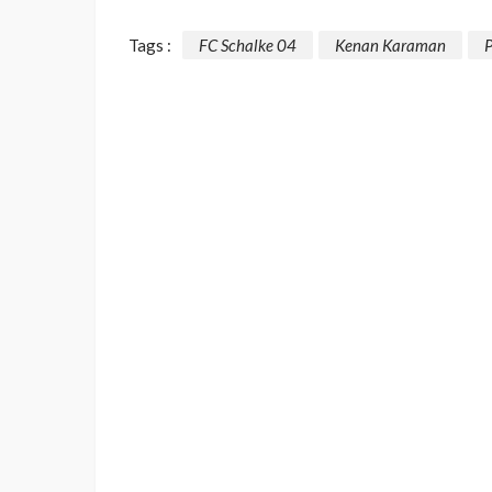
Tags :
FC Schalke 04
Kenan Karaman