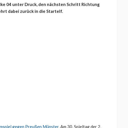
ke 04 unter Druck, den nächsten Schritt Richtung
t dabei zurück in die Startelf.
imspiel gegen Preußen Münster
. Am 30. Spieltag der 2.