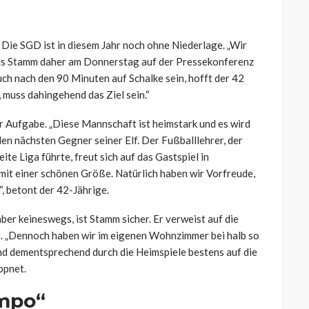
 Die SGD ist in diesem Jahr noch ohne Niederlage. „Wir
omas Stamm daher am Donnerstag auf der Pressekonferenz
auch nach den 90 Minuten auf Schalke sein, hofft der 42
 muss dahingehend das Ziel sein.“
r Aufgabe. „Diese Mannschaft ist heimstark und es wird
en nächsten Gegner seiner Elf. Der Fußballlehrer, der
e Liga führte, freut sich auf das Gastspiel in
mit einer schönen Größe. Natürlich haben wir Vorfreude,
, betont der 42-Jährige.
er keineswegs, ist Stamm sicher. Er verweist auf die
. „Dennoch haben wir im eigenen Wohnzimmer bei halb so
ind dementsprechend durch die Heimspiele bestens auf die
ppnet.
empo“