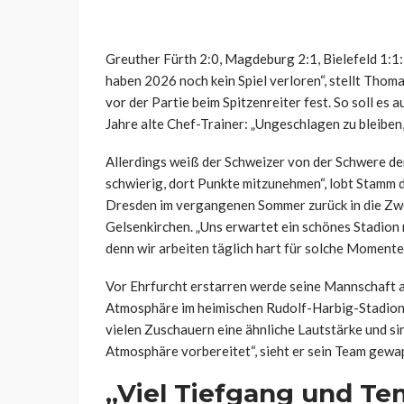
Greuther Fürth 2:0, Magdeburg 2:1, Bielefeld 1:1:
haben 2026 noch kein Spiel verloren“, stellt Th
vor der Partie beim Spitzenreiter fest. So soll es 
Jahre alte Chef-Trainer: „Ungeschlagen zu bleiben,
Allerdings weiß der Schweizer von der Schwere de
schwierig, dort Punkte mitzunehmen“, lobt Stamm d
Dresden im vergangenen Sommer zurück in die Zweit
Gelsenkirchen. „Uns erwartet ein schönes Stadion 
denn wir arbeiten täglich hart für solche Momente“
Vor Ehrfurcht erstarren werde seine Mannschaft ab
Atmosphäre im heimischen Rudolf-Harbig-Stadion
vielen Zuschauern eine ähnliche Lautstärke und s
Atmosphäre vorbereitet“, sieht er sein Team gewa
„Viel Tiefgang und T