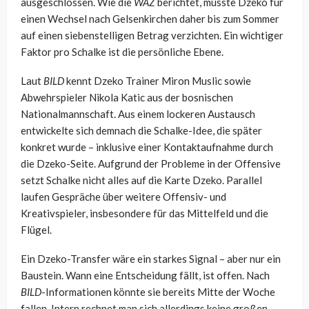
ausgeschlossen. Wie die
WAZ
berichtet, müsste Dzeko für
einen Wechsel nach Gelsenkirchen daher bis zum Sommer
auf einen siebenstelligen Betrag verzichten. Ein wichtiger
Faktor pro Schalke ist die persönliche Ebene.
Laut
BILD
kennt Dzeko Trainer Miron Muslic sowie
Abwehrspieler Nikola Katic aus der bosnischen
Nationalmannschaft. Aus einem lockeren Austausch
entwickelte sich demnach die Schalke-Idee, die später
konkret wurde – inklusive einer Kontaktaufnahme durch
die Dzeko-Seite. Aufgrund der Probleme in der Offensive
setzt Schalke nicht alles auf die Karte Dzeko. Parallel
laufen Gespräche über weitere Offensiv- und
Kreativspieler, insbesondere für das Mittelfeld und die
Flügel.
Ein Dzeko-Transfer wäre ein starkes Signal – aber nur ein
Baustein. Wann eine Entscheidung fällt, ist offen. Nach
BILD
-Informationen könnte sie bereits Mitte der Woche
fallen. Intern rechnet man sich allerdings keine großen