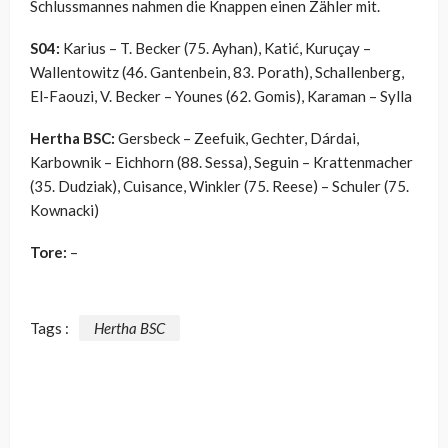
Schlussmannes nahmen die Knappen einen Zähler mit.
S04:
Karius – T. Becker (75. Ayhan), Katić, Kuruçay –
Wallentowitz (46. Gantenbein, 83. Porath), Schallenberg,
El-Faouzi, V. Becker – Younes (62. Gomis), Karaman – Sylla
Hertha BSC:
Gersbeck – Zeefuik, Gechter, Dárdai,
Karbownik – Eichhorn (88. Sessa), Seguin – Krattenmacher
(35. Dudziak), Cuisance, Winkler (75. Reese) – Schuler (75.
Kownacki)
Tore:
–
Tags :
Hertha BSC