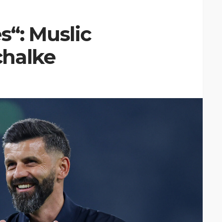
s“: Muslic
chalke