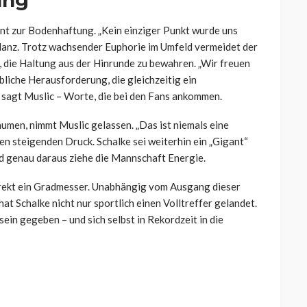
ung
hnt zur Bodenhaftung. „Kein einziger Punkt wurde uns
Bilanz. Trotz wachsender Euphorie im Umfeld vermeidet der
, die Haltung aus der Hinrunde zu bewahren. „Wir freuen
bliche Herausforderung, die gleichzeitig ein
“, sagt Muslic – Worte, die bei den Fans ankommen.
umen, nimmt Muslic gelassen. „Das ist niemals eine
en steigenden Druck. Schalke sei weiterhin ein „Gigant“
d genau daraus ziehe die Mannschaft Energie.
rekt ein Gradmesser. Unabhängig vom Ausgang dieser
hat Schalke nicht nur sportlich einen Volltreffer gelandet.
ein gegeben – und sich selbst in Rekordzeit in die