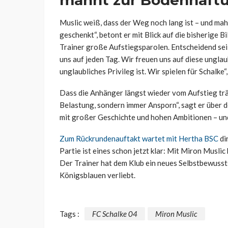
mahnt zur Bodenhaft
Muslic weiß, dass der Weg noch lang ist – und ma
geschenkt“, betont er mit Blick auf die bisherige 
Trainer große Aufstiegsparolen. Entscheidend sei
uns auf jeden Tag. Wir freuen uns auf diese unglau
unglaubliches Privileg ist. Wir spielen für Schalke
Dass die Anhänger längst wieder vom Aufstieg trä
Belastung, sondern immer Ansporn“, sagt er über d
mit großer Geschichte und hohen Ambitionen – un
Zum Rückrundenauftakt wartet mit Hertha BSC
di
Partie ist eines schon jetzt klar: Mit Miron Muslic 
Der Trainer hat dem Klub ein neues Selbstbewussts
Königsblauen verliebt.
Tags :
FC Schalke 04
Miron Muslic