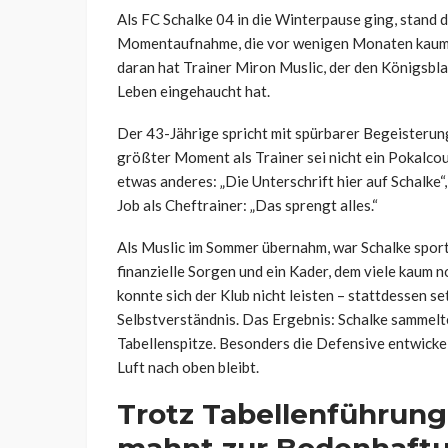
Als FC Schalke 04 in die Winterpause ging, stand d
Momentaufnahme, die vor wenigen Monaten kaum j
daran hat Trainer Miron Muslic, der den Königsbla
Leben eingehaucht hat.
Der 43-Jährige spricht mit spürbarer Begeisterung
größter Moment als Trainer sei nicht ein Pokalc
etwas anderes: „Die Unterschrift hier auf Schalke“
Job als Cheftrainer: „Das sprengt alles.“
Als Muslic im Sommer übernahm, war Schalke sport
finanzielle Sorgen und ein Kader, dem viele kaum 
konnte sich der Klub nicht leisten – stattdessen se
Selbstverständnis. Das Ergebnis: Schalke sammelt
Tabellenspitze. Besonders die Defensive entwicke
Luft nach oben bleibt.
Trotz Tabellenführung: