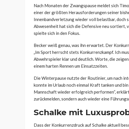
Nach Monaten der Zwangspause meldet sich Timo B
einer der größten Herausforderungen seiner bishe
Innenbandverletzung wieder voll belastbar, doch sei
Abwesenheit hat sich die Defensive neu sortiert,
spielte sich in den Fokus.
Becker weiß genau, was ihn erwartet. Der Konkurre
„Im Sport herrscht stets Konkurrenzkampf. Ich muss
Abwehrspieler klar und deutlich. Worte, die zeigen
einem harten Rennen um Einsatzzeiten.
Die Winterpause nutzte der Routinier, um nach in
konnte im Urlaub noch einmal Kraft tanken und bin j
Mannschaft wieder erfolgreich performen“, erklärt e
zurückmelden, sondern auch wieder eine Führungs
Schalke mit Luxuspro
Dass der Konkurrenzdruck auf Schalke aktuell beso