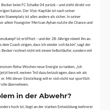
ecker beim FC Schalke 04 zurück – und steht direkt vor
rigen Saison. Der Vize-Kapitän ist nach seiner
n Stammplatz ist alles andere als sicher. In seiner
 vor allem Youngster Mertcan Ayhan nutzte die Chance und
nzkampf ist eröffnet – und der 28-Jährige nimmt ihn an.
 dem Coach zeigen, dass ich wieder voll da bin“, sagt der
: Becker rechnet nicht mit einem Selbstläufer, sondern mit
tensiven Reha-Wochen neue Energie zu tanken. „Ich
etzt bereit, meinen Teil dazu beizutragen, dass wir als
r. Mit dieser Einstellung will er sich nicht nur sportlich
rolle übernehmen.
blem in der Abwehr?
nders hoch ist, liegt an der starken Entwicklung mehrerer