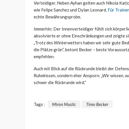
Verteidiger. Neben Ayhan gelten auch Nikola Kati
wie Felipe Sanchez und Dylan Leonard.
Für Traine
echte Bewährungsprobe.
Immerhin: Der Innenverteidiger fühlt sich körperli
absolvierte er ohne Einschränkungen und zeigte s
„Trotz des Winterwetters haben wir sehr gute Be
die Plätze grün“, betont Becker – beste Voraussetz
empfehlen.
Auch mit Blick auf die Rückrunde bleibt der Defensi
Ruhekissen, sondern eher Ansporn: „Wir wissen, wa
schwer die Rückrunde wird.“
Tags :
Miron Muslic
Timo Becker