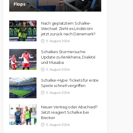
Flops
Nach geplatztem Schalke-
Wechsel: Zieht es Lindström
jetzt zurück nach Dänemark?
5. August 2026
Schalkes Stürmersuche:
Update zu Ilenikhena, Diakité
und Musaba
5. August 2026
Schalke-Hype: Tickets für erste
Spiele schnell vergriffen
5. August 2026
Neuer Vertrag oder Abschied?
Jetzt reagiert Schalke bei
Becker
5. August 2026