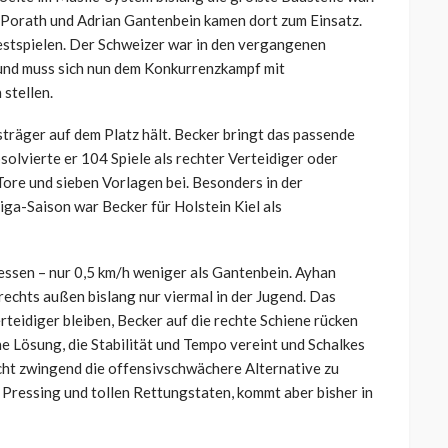
 Porath und Adrian Gantenbein kamen dort zum Einsatz.
festspielen. Der Schweizer war in den vergangenen
und muss sich nun dem Konkurrenzkampf mit
stellen.
sträger auf dem Platz hält. Becker bringt das passende
absolvierte er 104 Spiele als rechter Verteidiger oder
Tore und sieben Vorlagen bei. Besonders in der
ga-Saison war Becker für Holstein Kiel als
messen – nur 0,5 km/h weniger als Gantenbein. Ayhan
rechts außen bislang nur viermal in der Jugend. Das
rteidiger bleiben, Becker auf die rechte Schiene rücken
 Lösung, die Stabilität und Tempo vereint und Schalkes
cht zwingend die offensivschwächere Alternative zu
Pressing und tollen Rettungstaten, kommt aber bisher in