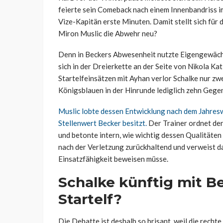
feierte sein Comeback nach einem Innenbandriss 
Vize-Kapitän erste Minuten. Damit stellt sich für
Miron Muslic die Abwehr neu?
Denn in Beckers Abwesenheit nutzte Eigengewäch
sich in der Dreierkette an der Seite von Nikola Ka
Startelfeinsätzen mit Ayhan verlor Schalke nur zwe
Königsblauen in der Hinrunde lediglich zehn Gege
Muslic lobte dessen Entwicklung nach dem Jahreswe
Stellenwert Becker besitzt.
Der Trainer ordnet den
und betonte intern, wie wichtig dessen Qualitäten 
nach der Verletzung zurückhaltend und verweist dar
Einsatzfähigkeit beweisen müsse.
Schalke künftig mit B
Startelf?
Die Debatte ist deshalb so brisant, weil die recht