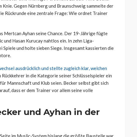
im Knie. Gegen Nürnberg und Braunschweig sammelte der
 die Rückrunde eine zentrale Frage: Wie ordnet Trainer
s Mertcan Ayhan seine Chance. Der 19-Jährige fügte
tic und Hasan Kurucay nahtlos ein. In zehn Liga-
i Spiele und holte sieben Siege. Insgesamt kassierten die
ntore.
chsel ausdrücklich und stellte zugleich klar, welchen
 Rückkehrer in die Kategorie seiner Schlüsselspieler ein
für Mannschaft und Klub seien. Becker selbst gibt sich
auf, dass er dem Trainer vor allem seine volle
ecker und Ayhan in der
e Seite im Muslic-System bislang die größte Baustelle war.