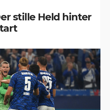
r stille Held hinter
tart