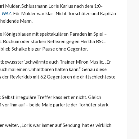
ri Mulder, Schlussmann Loris Karius nach dem 1:0-
r
WAZ
. Für Mulder war klar: Nicht Torschütze und Kapitän
cheidende Mann.
e Königsblauen mit spektakulären Paraden im Spiel –
fL Bochum oder starken Reflexen gegen Hertha BSC.
on blieb Schalke bis zur Pause ohne Gegentor.
tbewusster“,schwärmte auch Trainer Miron Muslic. „Er
auch mal einen Unhaltbaren halten kann.“ Genau diese
ls der Revierklub mit 62 Gegentoren die drittschlechteste
 Selbst irreguläre Treffer kassiert er nicht. Gleich
vor ihm auf – beide Male parierte der Torhüter stark,
der weiter. „Loris war immer auf Sendung, hat es wirklich