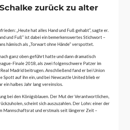
 Schalke zurück zu alter
frieden: „Heute hat alles Hand und Fuß gehabt“, sagte er.
„Hand und Fuß“ ist dabei ein bemerkenswertes Stichwort –
ns hämisch als „Torwart ohne Hände“ verspottet.
t nach ganz oben geführt hatte und dann dramatisch
League-Finale 2018, als zwei folgenschwere Patzer im
Real Madrid beitrugen. Anschließend fand er bei Union
e Spott auf ihn ein, und bei Newcastle United blieb er
r ein halbes Jahr lang vereinslos.
ung bei den Königsblauen. Der Mut der Verantwortlichen,
rückzuholen, scheint sich auszuzahlen. Der Lohn: einer der
m Mannschaftsrat und erstmals seit längerer Zeit –