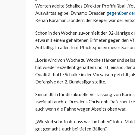
Worten adelte Schalkes Direktor Profifußball, You
Auswärtssieg bei Dynamo Dresden
gegenüber de
Kenan Karaman, sondern der Keeper war der ents
Schon in den Wochen zuvor hielt der 32-Jährige di
etwa mit einem gehaltenen Elfmeter gegen den V
Auffällig: In allen fünf Pflichtspielen dieser Sais
„Loris wird von Woche zu Woche stärker und selbs
hat wieder exzellent gehalten und ist jemand, der 
Qualität hatte Schalke in der Vorsaison gefehlt, a
Defensive der 2. Bundesliga stellte.
Sinnbildlich für die aktuelle Verfassung von Karius:
zweimal tauchte Dresdens Christoph Daferner frei 
auch wenn die Fahne wegen Abseits oben war.
„Wir sind sehr froh, dass wir ihn haben“, lobte Mul
gut gemacht, auch bei tiefen Bällen.“