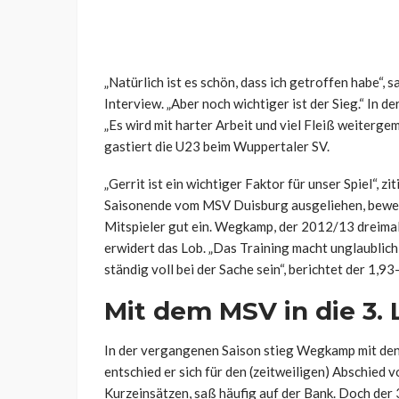
„Natürlich ist es schön, dass ich getroffen habe“,
Interview. „Aber noch wichtiger ist der Sieg.“ In de
„Es wird mit harter Arbeit und viel Fleiß weiterg
gastiert die U23 beim Wuppertaler SV.
„Gerrit ist ein wichtiger Faktor für unser Spiel“, zit
Saisonende vom MSV Duisburg ausgeliehen, bewege 
Mitspieler gut ein. Wegkamp, der 2012/13 dreimal 
erwidert das Lob. „Das Training macht unglaublich
ständig voll bei der Sache sein“, berichtet der 1,9
Mit dem MSV in die 3. 
In der vergangenen Saison stieg Wegkamp mit den M
entschied er sich für den (zeitweiligen) Abschied
Kurzeinsätzen, saß häufig auf der Bank. Doch der