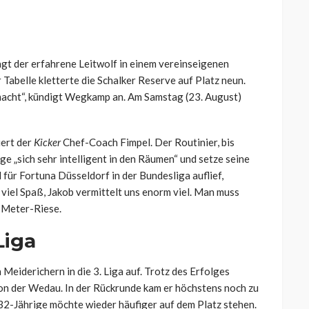
 sagt der erfahrene Leitwolf in einem vereinseigenen
r Tabelle kletterte die Schalker Reserve auf Platz neun.
emacht“, kündigt Wegkamp an. Am Samstag (23. August)
iert der
Kicker
Chef-Coach Fimpel. Der Routinier, bis
„sich sehr intelligent in den Räumen“ und setze seine
für Fortuna Düsseldorf in der Bundesliga auflief,
 viel Spaß, Jakob vermittelt uns enorm viel. Man muss
3-Meter-Riese.
Liga
eiderichern in die 3. Liga auf. Trotz des Erfolges
 von der Wedau. In der Rückrunde kam er höchstens noch zu
 32-Jährige möchte wieder häufiger auf dem Platz stehen.