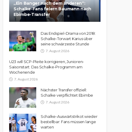
„Ein Banger nach dem anderen“:
Schalke-Fans feiern Baumann nach
Ebimbe-Transfer
Das Endspiel-Drama von 2018:
Schalke-Torwart Karius über
seine schwärzeste Stunde
7. August 2026
U23 will SCP-Pleite korrigieren, Junioren-
Saisonstart: Das Schalke-Programm am
Wochenende
7. August 2026
Nächster Transfer offiziell:
Schalke verpflichtet Ebimbe
7. August 2026
Schalke-Auswärtstrikot wieder
bestellbar: Fans müssen lange
warten