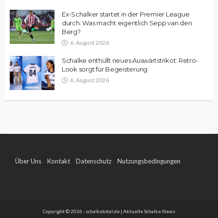
Ex-Schalker startet in der Premier League
durch: Was macht eigentlich Sepp van den
Berg?
6. August 2026
Schalke enthüllt neues Auswärtstrikot: Retro-
Look sorgt für Begeisterung
6. August 2026
Über Uns
Kontakt
Datenschutz
Nutzungsbedingungen
Impressum
Copyright © 2026 - schalketotal.de | Aktuelle Schalke News