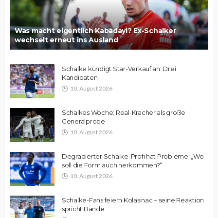
Was macht eigentlich Kabadayi? Ex-Schalker
wechselt erneut ins Ausland
Schalke kündigt Star-Verkauf an: Drei
Kandidaten
10. August 2026
Schalkes Woche: Real-Kracher als große
Generalprobe
10. August 2026
Degradierter Schalke-Profi hat Probleme: „Wo
soll die Form auch herkommen?“
10. August 2026
Schalke-Fans feiern Kolasinac – seine Reaktion
spricht Bände