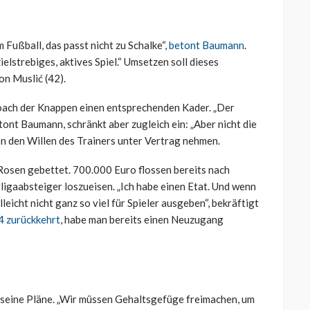
 Fußball, das passt nicht zu Schalke“,
betont Baumann
.
elstrebiges, aktives Spiel.“ Umsetzen soll dieses
n Muslić (42).
Coach der Knappen einen entsprechenden Kader. „Der
etont Baumann, schränkt aber zugleich ein: „Aber nicht die
en den Willen des Trainers unter Vertrag nehmen.
f Rosen gebettet. 700.000 Euro flossen bereits nach
igaabsteiger loszueisen. „Ich habe einen Etat. Und wenn
leicht nicht ganz so viel für Spieler ausgeben“, bekräftigt
04 zurückkehrt
, habe man bereits einen Neuzugang
 seine Pläne. „Wir müssen Gehaltsgefüge freimachen, um