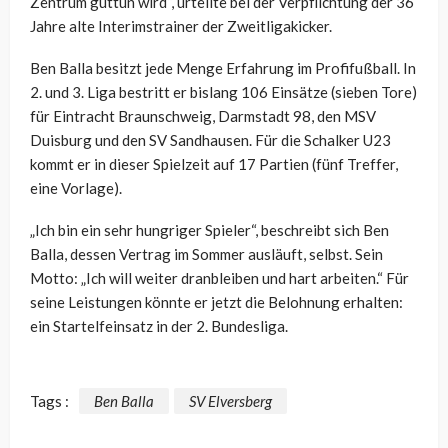
Zentrum guttun wird“, urteilte bei der Verpflichtung der 36
Jahre alte Interimstrainer der Zweitligakicker.
Ben Balla besitzt jede Menge Erfahrung im Profifußball. In
2. und 3. Liga bestritt er bislang 106 Einsätze (sieben Tore)
für Eintracht Braunschweig, Darmstadt 98, den MSV
Duisburg und den SV Sandhausen. Für die Schalker U23
kommt er in dieser Spielzeit auf 17 Partien (fünf Treffer,
eine Vorlage).
„Ich bin ein sehr hungriger Spieler“, beschreibt sich Ben
Balla, dessen Vertrag im Sommer ausläuft, selbst. Sein
Motto: „Ich will weiter dranbleiben und hart arbeiten.“ Für
seine Leistungen könnte er jetzt die Belohnung erhalten:
ein Startelfeinsatz in der 2. Bundesliga.
Tags :
Ben Balla
SV Elversberg