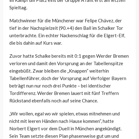
im Kampf um Platz eins der Gruppe A fällt erst am letzten
Spieltag.
Matchwinner für die Münchener war Felipe Chávez, der
tief in der Nachspielzeit (90.+4) den Ball im Schalker Tor
unterbrachte. Ein echter Nackenschlag für die Elgert-Elf,
die bis dahin auf Kurs war.
Zuvor hatte Schalke bereits mit 0:1 gegen Werder Bremen
verloren und damit den Vorsprung an der Tabellenspitze
eingebüßt. Zwar bleiben die „Knappen“ weiterhin
Tabellenführer, doch der Vorsprung auf Verfolger Bayern
beträgt nun nur noch drei Punkte – bei identischer
Tordifferenz. Werder Bremen lauert mit fünf Treffern
Rückstand ebenfalls noch auf seine Chance.
„Wir wollen, egal wo wir spielen, etwas mitnehmen und
nicht mit leeren Händen nach Hause kommen“, hatte
Norbert Elgert vor dem Duell in München angekündigt.
Sein Team setzte diesen Plan phasenweise gut um und