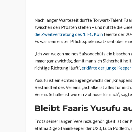
Nach langer Wartezeit durfte Torwart-Talent Fa
zwischen den Pfosten stehen – und nutzte die Gel
die Zweitvertretung des 1. FC Köln
feierte der 20
Es war sein erster Pflichtspieleinsatz seit über ein
„Ich war wegen meines Saisondebüts ein bisschen a
immer ganz wichtig, damit man sich Sicherheit holt
richtige Richtung läuft“,
erklärte der junge Keepe
Yusufu ist ein echtes Eigengewächs der „Knappensc
Bestandteil des Vereins. „Schalke ist alles für mich
Verein. Schalke ist wie ein Zuhause für mich“, sagt
Bleibt Faaris Yusufu a
Trotz seiner langen Vereinszugehörigkeit ist de
etatmäßige Stammkeeper der U23, Luca Podlech, i