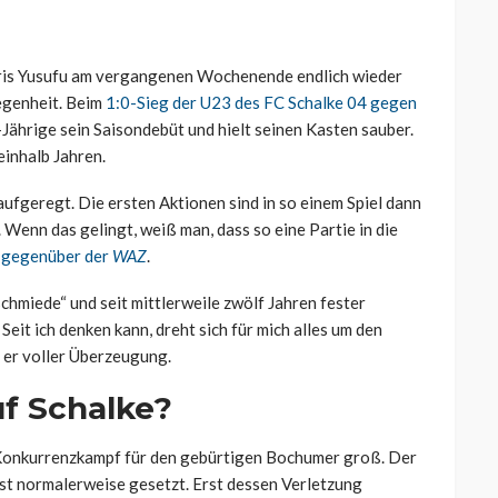
aris Yusufu am vergangenen Wochenende endlich wieder
egenheit. Beim
1:0-Sieg der U23 des FC Schalke 04 gegen
-Jährige sein Saisondebüt und hielt seinen Kasten sauber.
einhalb Jahren.
ufgeregt. Die ersten Aktionen sind in so einem Spiel dann
. Wenn das gelingt, weiß man, dass so eine Partie in die
r gegenüber der
WAZ
.
hmiede“ und seit mittlerweile zwölf Jahren fester
. Seit ich denken kann, dreht sich für mich alles um den
e er voller Überzeugung.
uf Schalke?
r Konkurrenzkampf für den gebürtigen Bochumer groß. Der
st normalerweise gesetzt. Erst dessen Verletzung