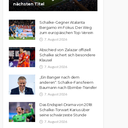
nächsten Titel
Schalke-Gegner Atalanta
Bergamo im Fokus: Der Weg
zum europäischen Top-Verein
7. August 2026
Abschied von Zalazar offiziell:
Schalke sichert sich besondere
Klausel
7. August 2026
„Ein Banger nach dem
anderen“: Schalke-Fans feiern
Baumann nach Ebimbe-Transfer
7. August 2026
Das Endspiel-Drama von 2018:
Schalke-Torwart Karius über
seine schwärzeste Stunde
7. August 2026