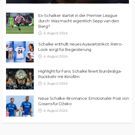
Ex-Schalker startet in der Premier League
durch: Was macht eigentlich Sepp van den
Berg?
6. August 2026
Schalke enthüllt neues Auswärtstrikot: Retro-
Look sorgt für Begeisterung
6. August 2026
Highlight für Fans: Schalke feiert Bundesliga-
Rückkehr mit Kinofilm
6. August 2026
Neue Schalke-Bromance: Emotionaler Post von
Gosens für Džeko
6. August 2026