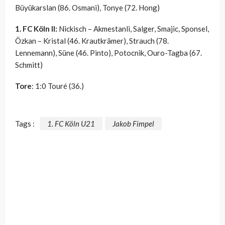
Büyükarslan (86. Osmani), Tonye (72. Hong)
1. FC Köln II:
Nickisch – Akmestanli, Salger, Smajic, Sponsel,
Özkan – Kristal (46. Krautkrämer), Strauch (78.
Lennemann), Süne (46. Pinto), Potocnik, Ouro-Tagba (67.
Schmitt)
Tore
: 1:0 Touré (36.)
Tags :
1. FC Köln U21
Jakob Fimpel