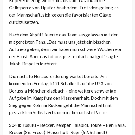
Kopfverletzung weiterhin ausfällt. Dazu kam die
Gelbsperre von Ngufor Anubodem. Trotzdem gelang es
der Mannschaft, sich gegen die favorisierten Gäste
durchzusetzen.
Nach dem Abpfiff feierte das Team ausgelassen mit den
mitgereisten Fans. „Das muss uns jetzt ein bisschen
Auftrieb geben, denn wir haben nun schwere Wochen vor
der Brust. Aber das tut uns jetzt einfach mal gut“, sagte
Jakob Fimpel erleichtert.
Die nächste Herausforderung wartet bereits: Am
kommenden Freitag trifft Schalke II auf die U23 von
Borussia Mönchengladbach – eine weitere schwierige
Aufgabe im Kampf um den Klassenerhalt. Doch mit dem
Sieg gegen Köln im Rücken geht die Mannschaft mit
gestärktem Selbstvertrauen in die nächste Partie.
S04 II:
Yusufu – Becker, Kemper, Talabidi, Touré – Ben Balla,
Breuer (86. Frese), Heiserholt, Rupil (62. Schmidt)–