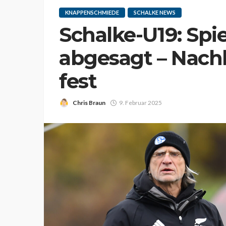
KNAPPENSCHMIEDE
SCHALKE NEWS
Schalke-U19: Spi
abgesagt – Nach
fest
Chris Braun
9. Februar 2025