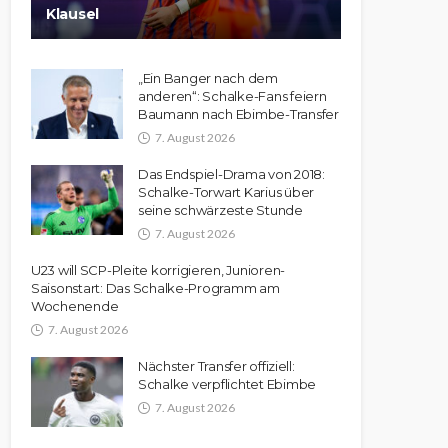
Klausel
„Ein Banger nach dem
anderen“: Schalke-Fans feiern
Baumann nach Ebimbe-Transfer
7. August 2026
Das Endspiel-Drama von 2018:
Schalke-Torwart Karius über
seine schwärzeste Stunde
7. August 2026
U23 will SCP-Pleite korrigieren, Junioren-
Saisonstart: Das Schalke-Programm am
Wochenende
7. August 2026
Nächster Transfer offiziell:
Schalke verpflichtet Ebimbe
7. August 2026