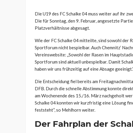
Die U19 des FC Schalke 04 muss weiter auf ihr zw
Die für Sonntag, den 9. Februar, angesetzte Part
Platzverhältnisse abgesagt.
Wie der FC Schalke 04 mitteilte, sind sowohl der 
Sportforum nicht bespielbar. Auch Chemnitz’ Nach
Vereinswebsite: „Sowohl der Rasen im Hauptstadio
Sportforum sind aktuell unbespielbar. Damit Schal
haben wir uns frühzeitig auf eine Absage geeinigt.
Die Entscheidung fiel bereits am Freitagnachmit
DFB. Durch die schnelle Abstimmung konnte direkt 
am Wochenende des 15./16. März nachgeholt werd
Schalke 04 konnten wir kurzfristig eine Lösung fi
feststeht“, so Mehlhorn weiter.
Der Fahrplan der Schal