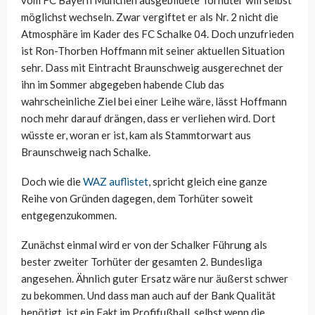
vom FC Bayern München ausgebildete Torhüter will selbst
möglichst wechseln. Zwar vergiftet er als Nr. 2 nicht die
Atmosphäre im Kader des FC Schalke 04. Doch unzufrieden
ist Ron-Thorben Hoffmann mit seiner aktuellen Situation
sehr. Dass mit Eintracht Braunschweig ausgerechnet der
ihn im Sommer abgegeben habende Club das
wahrscheinliche Ziel bei einer Leihe wäre, lässt Hoffmann
noch mehr darauf drängen, dass er verliehen wird. Dort
wüsste er, woran er ist, kam als Stammtorwart aus
Braunschweig nach Schalke.
Doch wie die
WAZ auflistet
, spricht gleich eine ganze
Reihe von Gründen dagegen, dem Torhüter soweit
entgegenzukommen.
Zunächst einmal wird er von der Schalker Führung als
bester zweiter Torhüter der gesamten 2. Bundesliga
angesehen. Ähnlich guter Ersatz wäre nur äußerst schwer
zu bekommen. Und dass man auch auf der Bank Qualität
benötigt, ist ein Fakt im Profifußball, selbst wenn die