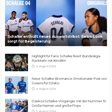
Schalke enthüllt neues Auswärtstrikot: Retro-Look
sorgt für Begeisterung
Highlight für Fans: Schalke feiert Bundesliga-
Rückkehr mit Kinofilm
6. August 2026
Neue Schalke-Bromance: Emotionaler Post von
Gosens für Džeko
6. August 2026
Dzekos Schalke-Vorgänger mit der Nummer 10:
Große Namen und große Flops
5. August 2026