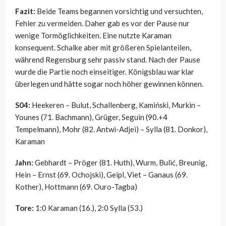
Fazit:
Beide Teams begannen vorsichtig und versuchten,
Fehler zu vermeiden. Daher gab es vor der Pause nur
wenige Tormöglichkeiten. Eine nutzte Karaman
konsequent. Schalke aber mit größeren Spielanteilen,
während Regensburg sehr passiv stand. Nach der Pause
wurde die Partie noch einseitiger. Königsblau war klar
überlegen und hätte sogar noch höher gewinnen können.
S04:
Heekeren – Bulut, Schallenberg, Kamiński, Murkin –
Younes (71. Bachmann), Grüger, Seguin (90.+4
Tempelmann), Mohr (82. Antwi-Adjei) – Sylla (81. Donkor),
Karaman
Jahn:
Gebhardt – Pröger (81. Huth), Wurm, Bulić, Breunig,
Hein – Ernst (69. Ochojski), Geipl, Viet – Ganaus (69.
Kother), Hottmann (69. Ouro-Tagba)
Tore:
1:0 Karaman (16.), 2:0 Sylla (53.)