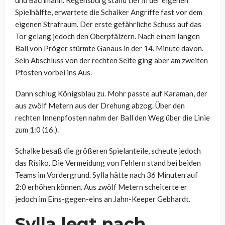
und Bachmann. Regensburg stand tief in der eigenen
Spielhälfte, erwartete die Schalker Angriffe fast vor dem
eigenen Strafraum. Der erste gefährliche Schuss auf das
Tor gelang jedoch den Oberpfälzern. Nach einem langen
Ball von Pröger stürmte Ganaus in der 14. Minute davon.
Sein Abschluss von der rechten Seite ging aber am zweiten
Pfosten vorbei ins Aus.
Dann schlug Königsblau zu. Mohr passte auf Karaman, der
aus zwölf Metern aus der Drehung abzog. Über den
rechten Innenpfosten nahm der Ball den Weg über die Linie
zum 1:0 (16.).
Schalke besaß die größeren Spielanteile, scheute jedoch
das Risiko. Die Vermeidung von Fehlern stand bei beiden
Teams im Vordergrund. Sylla hätte nach 36 Minuten auf
2:0 erhöhen können. Aus zwölf Metern scheiterte er
jedoch im Eins-gegen-eins an Jahn-Keeper Gebhardt.
Sylla legt nach