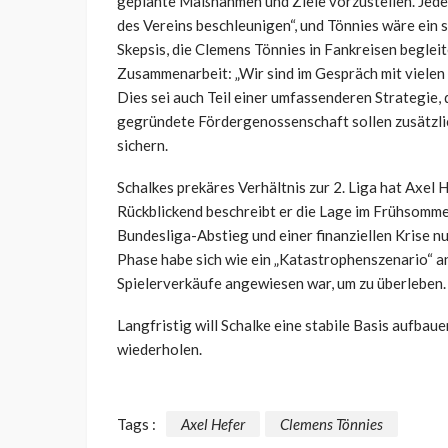
geplante Maßnahmen und Ziele vorzustellen. Jeder 
des Vereins beschleunigen“, und Tönnies wäre ein 
Skepsis, die Clemens Tönnies in Fankreisen begleit
Zusammenarbeit: „Wir sind im Gespräch mit vielen
Dies sei auch Teil einer umfassenderen Strategie, 
gegründete Fördergenossenschaft sollen zusätzli
sichern.
Schalkes prekäres Verhältnis zur 2. Liga hat Axel 
Rückblickend beschreibt er die Lage im Frühsomme
Bundesliga-Abstieg und einer finanziellen Krise nu
Phase habe sich wie ein „Katastrophenszenario“ a
Spielerverkäufe angewiesen war, um zu überleben.
Langfristig will Schalke eine stabile Basis aufbau
wiederholen.
Tags :
Axel Hefer
Clemens Tönnies