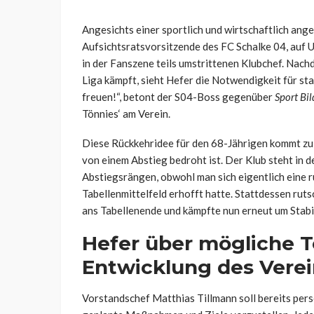
Angesichts einer sportlich und wirtschaftlich ang
Aufsichtsratsvorsitzende des FC Schalke 04, auf
in der Fanszene teils umstrittenen Klubchef. Nachd
Liga kämpft, sieht Hefer die Notwendigkeit für sta
freuen!“, betont der S04-Boss gegenüber
Sport Bil
Tönnies‘ am Verein.
Diese Rückkehridee für den 68-Jährigen kommt zu e
von einem Abstieg bedroht ist. Der Klub steht in d
Abstiegsrängen, obwohl man sich eigentlich eine r
Tabellenmittelfeld erhofft hatte. Stattdessen ruts
ans Tabellenende und kämpfte nun erneut um Stabil
Hefer über mögliche Tö
Entwicklung des Vere
Vorstandschef Matthias Tillmann soll bereits per