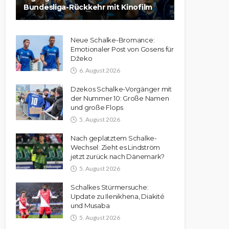
Bundesliga-Rückkehr mit Kinofilm
Neue Schalke-Bromance:
Emotionaler Post von Gosens für
Džeko
6. August 2026
Dzekos Schalke-Vorgänger mit
der Nummer 10: Große Namen
und große Flops
5. August 2026
Nach geplatztem Schalke-
Wechsel: Zieht es Lindström
jetzt zurück nach Dänemark?
5. August 2026
Schalkes Stürmersuche:
Update zu Ilenikhena, Diakité
und Musaba
5. August 2026