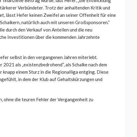
finanzielle Beitrag würde, laut Hefer, „die Entwicklung
stärkerer Verbündeter. Trotz der anhaltenden Kritik und
et, lässt Hefer keinen Zweifel an seiner Offenheit für eine
 Schalkern, natürlich auch mit unseren Großsponsoren.“
die durch den Verkauf von Anteilen und die neu
che Investitionen über die kommenden Jahrzehnte
Hefer selbst in den vergangenen Jahren miterlebt.
r 2021 als „existenzbedrohend“, als Schalke nach dem
r knapp einem Sturz in die Regionalliga entging. Diese
ngefühlt, in dem der Klub auf Gehaltskürzungen und
en, ohne die teuren Fehler der Vergangenheit zu