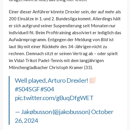
Einer dieser Anführer könnte Drexler sein, der auf mehr als
200 Einsätze in 1. und 2. Bundesliga kommt. Allerdings hält
er sich aufgrund seiner Suspendierung seit Monaten nur
individuell fit. Beim Profitraining absolviert er lediglich das
Aufwärmprogramm. Entgegen der Meldung von
Bild
ist
laut
Sky
mit einer Rückkehr des 34-Jährigen nicht zu
rechnen. Demnach sitzt er seinen Vertrag ab – oder spielt
im Vidal-Trikot Padel-Tennis mit dem langjährigen
Mönchengladbacher Christoph Kramer (33).
Well played, Arturo Drexler!
#S04SGF
#S04
pic.twitter.com/gBuqDfgWET
— Jakøbusson (@jakobusson)
October
26, 2024