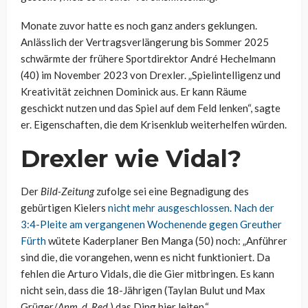
Monate zuvor hatte es noch ganz anders geklungen.
Anlässlich der Vertragsverlängerung bis Sommer 2025
schwärmte der frühere Sportdirektor André Hechelmann
(40) im November 2023 von Drexler. „Spielintelligenz und
Kreativität zeichnen Dominick aus. Er kann Räume
geschickt nutzen und das Spiel auf dem Feld lenken“, sagte
er. Eigenschaften, die dem Krisenklub weiterhelfen würden.
Drexler wie Vidal?
Der
Bild-Zeitung
zufolge sei eine Begnadigung des
gebürtigen Kielers
nicht mehr ausgeschlossen
.
Nach der
3:4-Pleite am vergangenen Wochenende gegen Greuther
Fürth
wütete Kaderplaner Ben Manga (50) noch: „Anführer
sind die, die vorangehen, wenn es nicht funktioniert. Da
fehlen die Arturo Vidals, die die Gier mitbringen. Es kann
nicht sein, dass die 18-Jährigen (Taylan Bulut und Max
Grüger/
Anm. d. Red.
) das Ding hier leiten.“