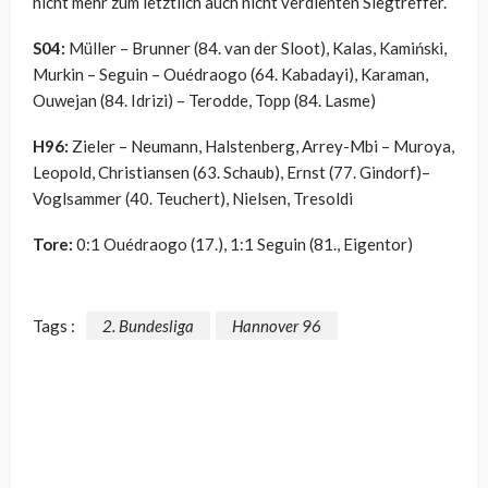
nicht mehr zum letztlich auch nicht verdienten Siegtreffer.
S04:
Müller – Brunner (84. van der Sloot), Kalas, Kamiński,
Murkin – Seguin – Ouédraogo (64. Kabadayi), Karaman,
Ouwejan (84. Idrizi) – Terodde, Topp (84. Lasme)
H96:
Zieler – Neumann, Halstenberg, Arrey-Mbi – Muroya,
Leopold, Christiansen (63. Schaub), Ernst (77. Gindorf)–
Voglsammer (40. Teuchert), Nielsen, Tresoldi
Tore:
0:1 Ouédraogo (17.), 1:1 Seguin (81., Eigentor)
Tags :
2. Bundesliga
Hannover 96