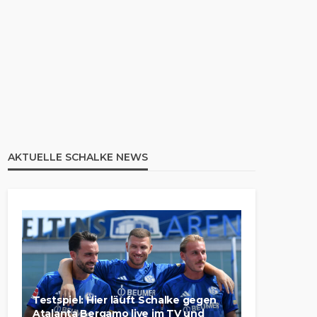
AKTUELLE SCHALKE NEWS
Testspiel: Hier läuft Schalke gegen
Atalanta Bergamo live im TV und