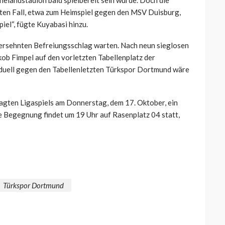
chelandstadion
bald spielbereit sein würde. Doch die
sten Fall, etwa zum Heimspiel gegen den MSV Duisburg,
iel“, fügte
Kuyabasi
hinzu.
 ersehnten Befreiungsschlag warten. Nach neun sieglosen
kob Fimpel auf den vorletzten Tabellenplatz der
rduell gegen den Tabellenletzten Türkspor Dortmund wäre
agten Ligaspiels am Donnerstag, dem 17. Oktober, ein
 Begegnung findet um 19 Uhr auf Rasenplatz 04 statt,
Türkspor Dortmund