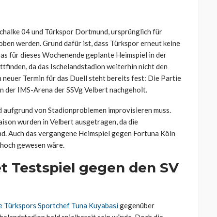
Schalke 04 und
Türkspor
Dortmund, ursprünglich für
oben werden. Grund dafür ist, dass
Türkspor
erneut keine
Das für dieses Wochenende geplante Heimspiel in der
ttfinden, da das
Ischelandstadion
weiterhin nicht den
 neuer Termin für das Duell steht bereits fest: Die Partie
in der IMS-Arena der
SSVg
Velbert nachgeholt.
aufgrund von Stadionproblemen improvisieren muss.
Saison wurden in Velbert ausgetragen, da die
and. Auch das vergangene Heimspiel gegen Fortuna Köln
u hoch gewesen wäre.
et Testspiel gegen den SV
te
Türkspors
Sportchef Tuna
Kuyabasi
gegenüber