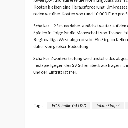
Reviersport
und äußerte die Hoffnung, dass das
Is
Kosten bleiben eine Herausforderung: „Im krasse
reden wir über Kosten von rund 10.000 Euro pro Sp
Schalkes U23 muss daher zunächst weiter auf den
Spielen in Folge ist die Mannschaft von Trainer Ja
Regionalliga West abgerutscht. Ein Sieg im Kelle
daher von großer Bedeutung.
Schalkes Zweitvertretung wird anstelle des abges
Testspiel gegen den SV Schermbeck austragen. Die
und der Eintritt ist frei.
Tags :
FC Schalke 04 U23
Jakob Fimpel