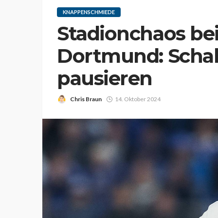
KNAPPENSCHMIEDE
Stadionchaos be
Dortmund: Scha
pausieren
Chris Braun
14. Oktober 2024