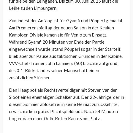
für die beiden Leihgaben. Bis zum 30. Juni 2025 läuft die
Leihe zu den Limburgern.
Zumindest der Anfang ist für Gyamfi und Pöpperl gemacht.
Am Premierenspieltag der neuen Saison in der Keuken
Kampioen Divisie kamen sie für Venlo zum Einsatz.
Während Gyamfi 20 Minuten vor Ende der Partie
eingewechselt wurde, stand Pöpperl sogar in der Startelf,
blieb aber zur Pause aus taktischen Gründen in der Kabine.
VVV-Chef-Trainer John Lammers (60) brachte aufgrund
des 0:1-Rückstandes seiner Mannschaft einen
zusätzlichen Stürmer.
Den Haag bot als Rechtsverteidiger mit Steven van der
Sloot einen ehemaligen Schalker auf. Der 22-Jährige, der in
diesem Sommer ablösefrei in seine Heimat zurückkehrte,
erwischte kein gutes Plichtspieldebüt. Nach 54 Minuten
flog er nach einer Gelb-Roten Karte vom Platz.