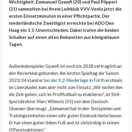
Wichtigkeit. Emmanuel Gyamfi (20) und Paul Pöpperl
(21) sammelten bei ihrem Leihklub VVV-Venlo jetzt die
ersten Einsatzminuten in einer Pflichtpartie. Der
niederländische Zweitligist erreichte bei ADO Den
Haag ein 1:1-Unentschieden. Dabei trafen die beiden
Schalker auf einen alten Bekannten aus königsblauen
Tagen.
Außenbahnspieler Gyamfi ist noch bis 2028 vertraglich an
den Revierklub gebunden. Am letzten Spieltag der Saison
2023/24 stand er
bei der 0:2-Niederlage in Fürth
erstmals
im Lizenzkader, kam aber nicht zum Einsatz. „Wir wollen ihm
die Zeit geben, sich im Profifußball zu etablieren“, ist S04-
Sportdirektor Marc Wilmots (55) von dem Deutsch-
Ghanaer überzeugt. „Emmanuel hat in den Testspielen und
Trainingseinheiten einen sehr guten Eindruck hinterlassen.
Er hat einen guten linken Fuß und ist zielstrebig in seinen
Offensivaktionen.“