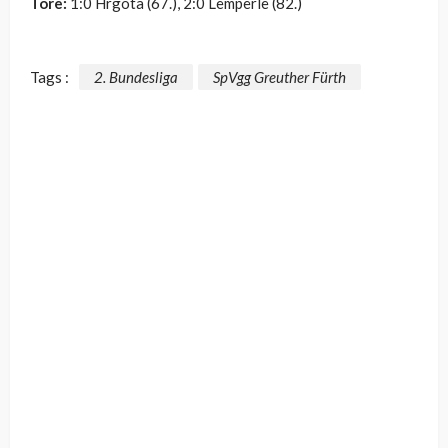
Tore:
1:0 Hrgota (67.), 2:0 Lemperle (82.)
Tags :
2. Bundesliga
SpVgg Greuther Fürth