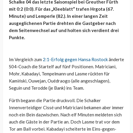
Schalke 04 das letzte Saisonspiel bei Greuther Fürth
mit 0:2 (0:0). Für das „Kleeblatt“ trafen Hrgota (67.
Minute) und Lemperle (82.). In einer langen Zeit
ausgeglichenen Partie drehten die Gastgeber nach
dem Seitenwechsel auf und holten sich verdient drei
Punkte.
Im Vergleich zum
2:1-Erfolg gegen Hansa Rostock
änderte
S04-Coach die Startelf auf fünf Positionen. Matriciani,
Mohr, Kabadayi, Tempelmann und Lasme rückten für
Kamiński, Ouwejan, Ouédraogo (alle angeschlagen),
Seguin und Terodde (je Bank) ins Team.
Fürth begann die Partie druckvoll. Die Schalker
Innenverteidiger Cissé und Matriciani bekamen aber immer
noch ein Bein dazwischen. Nach elf Minuten meldeten sich
auch die Gäste in der Partie an. Doch Lasme trat vor dem
Tor am Ball vorbei. Kabadayi scheiterte im Eins-gegen-