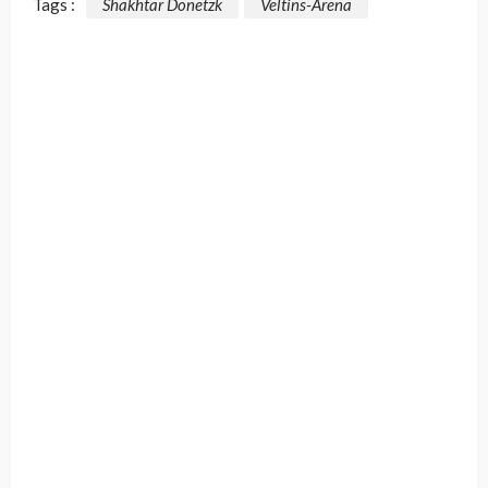
Tags :
Shakhtar Donetzk
Veltins-Arena