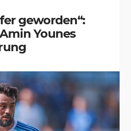
ifer geworden“:
Amin Younes
erung