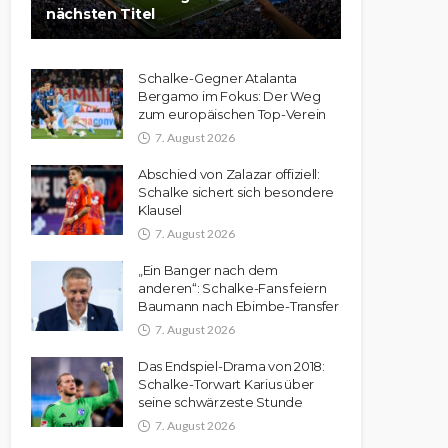
nächsten Titel
Schalke-Gegner Atalanta
Bergamo im Fokus: Der Weg
zum europäischen Top-Verein
7. August 2026
Abschied von Zalazar offiziell:
Schalke sichert sich besondere
Klausel
7. August 2026
„Ein Banger nach dem
anderen“: Schalke-Fans feiern
Baumann nach Ebimbe-Transfer
7. August 2026
Das Endspiel-Drama von 2018:
Schalke-Torwart Karius über
seine schwärzeste Stunde
7. August 2026