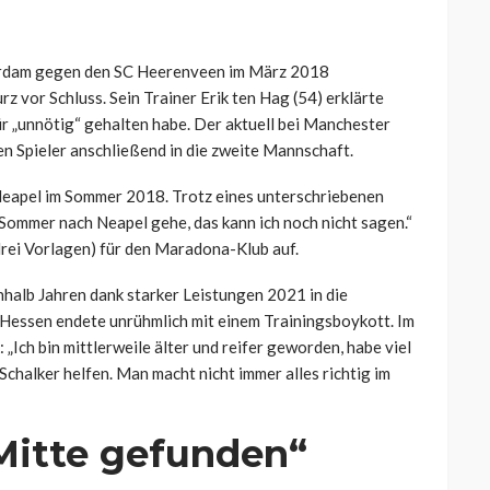
erdam gegen den SC Heerenveen im März 2018
z vor Schluss. Sein Trainer Erik ten Hag (54) erklärte
ür „unnötig“ gehalten habe. Der aktuell bei Manchester
n Spieler anschließend in die zweite Mannschaft.
Neapel im Sommer 2018. Trotz eines unterschriebenen
 Sommer nach Neapel gehe, das kann ich noch nicht sagen.“
, drei Vorlagen) für den Maradona-Klub auf.
inhalb Jahren dank starker Leistungen 2021 in die
 Hessen endete unrühmlich mit einem Trainingsboykott. Im
: „Ich bin mittlerweile älter und reifer geworden, habe viel
Schalker helfen. Man macht nicht immer alles richtig im
Mitte gefunden“