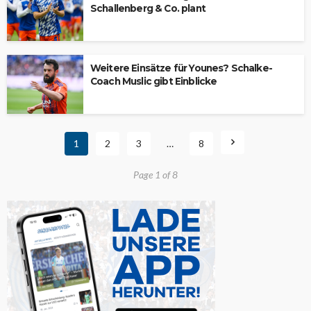
Schallenberg & Co. plant
Weitere Einsätze für Younes? Schalke-
Coach Muslic gibt Einblicke
1
2
3
…
8
Page 1 of 8