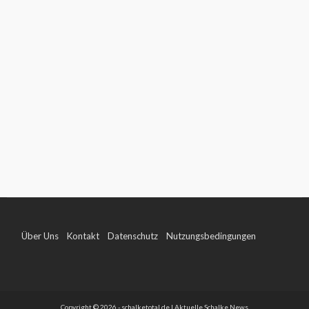
Über Uns
Kontakt
Datenschutz
Nutzungsbedingungen
Impressum
Copyright © 2026 - schalketotal.de | Aktuelle Schalke News