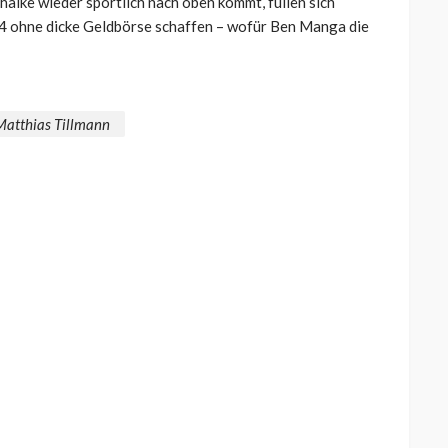
halke wieder sportlich nach oben kommt, füllen sich
4 ohne dicke Geldbörse schaffen – wofür Ben Manga die
Matthias Tillmann