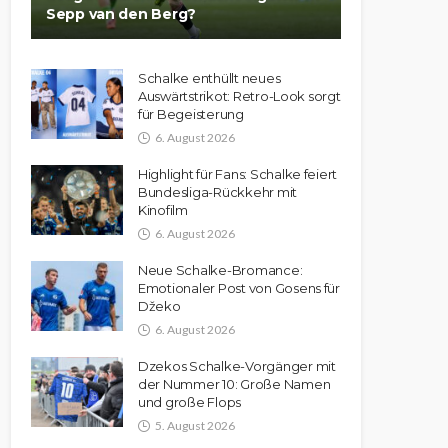
Sepp van den Berg?
Schalke enthüllt neues
Auswärtstrikot: Retro-Look sorgt
für Begeisterung
6. August 2026
Highlight für Fans: Schalke feiert
Bundesliga-Rückkehr mit
Kinofilm
6. August 2026
Neue Schalke-Bromance:
Emotionaler Post von Gosens für
Džeko
6. August 2026
Dzekos Schalke-Vorgänger mit
der Nummer 10: Große Namen
und große Flops
5. August 2026