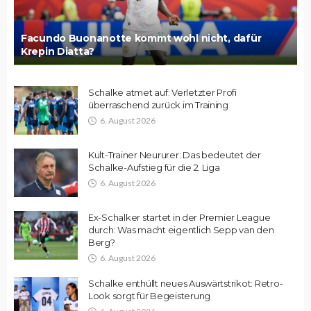
Facundo Buonanotte kommt wohl nicht, dafür
Krepin Diatta?
Schalke atmet auf: Verletzter Profi
überraschend zurück im Training
6. August 2026
Kult-Trainer Neururer: Das bedeutet der
Schalke-Aufstieg für die 2. Liga
6. August 2026
Ex-Schalker startet in der Premier League
durch: Was macht eigentlich Sepp van den
Berg?
6. August 2026
Schalke enthüllt neues Auswärtstrikot: Retro-
Look sorgt für Begeisterung