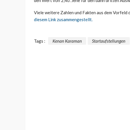
den Wert von 2,40. Jene für den dann dritten Ausw
Viele weitere Zahlen und Fakten aus dem Vorfeld d
diesem Link zusammengestellt.
Tags :
Kenan Karaman
Startaufstellungen