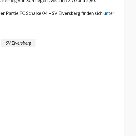
ärtssieg von S04 liegen zwischen 2,70 und 2,80.
er Partie FC Schalke 04 – SV Elversberg finden sich
unter
SV Elversberg