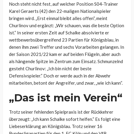
Noch steht nicht fest, auf welcher Position S04-Trainer
Karel Geraerts (42) den 22-maligen Nationalspieler
bringen wird. „Erst einmal bleibt alles offen“, meint
Churlinov und ergänzt: „Wir schauen, was die beste Option
ist.“ In seiner ersten Zeit auf Schalke absolvierte er
wettbewerbsübergreifend 23 Partien für Königsblau, in
denen ihm zwei Treffer und sechs Vorarbeiten gelangen. In
der Saison 2021/22 kam er auf beiden Flügeln, aber auch
als hängende Spitze im Zentrum zum Einsatz. Schmunzelnd
gesteht Churlinov: „Ich bin nicht der beste
Defensivspieler.“ Doch er werde auch in der Abwehr
mitarbeiten, betont der Angreifer, und zwar, „wie ich kann“.
„Das ist mein Verein“
Trotz seiner fehlenden Spielpraxis ist der Rückkehrer
überzeugt: „Ich kann Schalke sofort helfen.“ Es folgt eine
Liebeserklärung an Königsblau. Trotz seiner 16
Bundesligapartien für den 1. FC Köln und den VfB