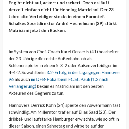
Er gibt nicht auf, ackert und rackert. Doch es läuft
derzeit einfach nicht für Henning Matriciani. Der 23
Jahre alte Verteidiger steckt in einem Formtief.
Schalkes Sportdirektor André Hechelmann (39) stärkt
Matriciani jetzt den Rücken.
Im System von Chef-Coach Karel Geraerts (41) bearbeitet
der 23-Jährige die rechte Außenbahn, ob als
Schienenspieler in einem 5-3-2 oder Außenverteidiger im
4-4-2. Sowohl beim
3:2-Erfolg in der Liga gegen Hannover
96
als auch
im DFB-Pokal beim FC St. Pauli (1:2 nach
Verlängerung)
bekam es Matriciani mit den besten
Akteuren des Gegners zu tun.
Hannovers Derrick Köhn (24) spielte den Abwehrmann fast
schwindlig. Am Millerntor traf er auf Elias Saad (23). Der
dribbel- und laufstarke Hamburger erwischte, wie so oft in
dieser Saison, einen Sahnetag und wirbelte auf der