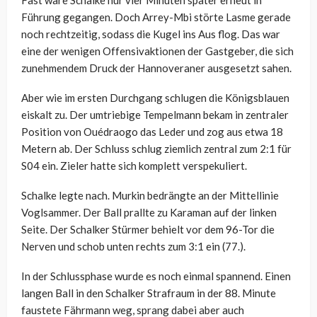
Fast wäre Schalke nur vier Minuten später erneut in
Führung gegangen. Doch Arrey-Mbi störte Lasme gerade
noch rechtzeitig, sodass die Kugel ins Aus flog. Das war
eine der wenigen Offensivaktionen der Gastgeber, die sich
zunehmendem Druck der Hannoveraner ausgesetzt sahen.
Aber wie im ersten Durchgang schlugen die Königsblauen
eiskalt zu. Der umtriebige Tempelmann bekam in zentraler
Position von Ouédraogo das Leder und zog aus etwa 18
Metern ab. Der Schluss schlug ziemlich zentral zum 2:1 für
S04 ein. Zieler hatte sich komplett verspekuliert.
Schalke legte nach. Murkin bedrängte an der Mittellinie
Voglsammer. Der Ball prallte zu Karaman auf der linken
Seite. Der Schalker Stürmer behielt vor dem 96-Tor die
Nerven und schob unten rechts zum 3:1 ein (77.).
In der Schlussphase wurde es noch einmal spannend. Einen
langen Ball in den Schalker Strafraum in der 88. Minute
faustete Fährmann weg, sprang dabei aber auch