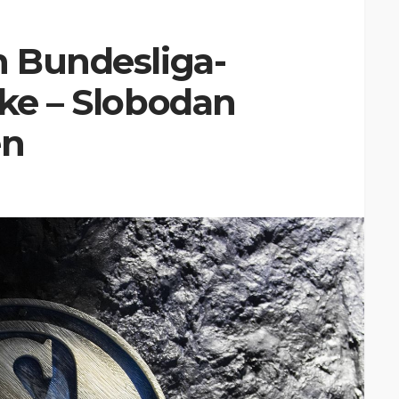
n Bundesliga-
lke – Slobodan
en