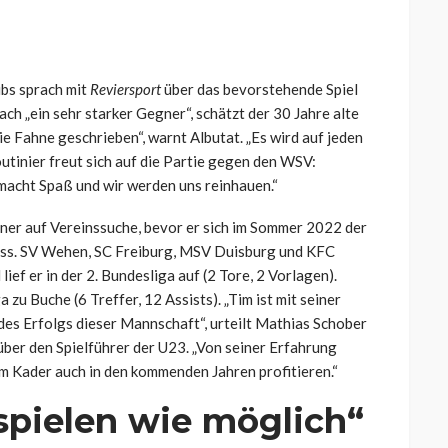
bs sprach mit
Reviersport
über das bevorstehende Spiel
h „ein sehr starker Gegner“, schätzt der 30 Jahre alte
ie Fahne geschrieben“, warnt Albutat. „Es wird auf jeden
Routinier freut sich auf die Partie gegen den WSV:
 macht Spaß und wir werden uns reinhauen.“
iner auf Vereinssuche, bevor er sich im Sommer 2022 der
oss. SV Wehen, SC Freiburg, MSV Duisburg und KFC
ief er in der 2. Bundesliga auf (2 Tore, 2 Vorlagen).
 zu Buche (6 Treffer, 12 Assists). „Tim ist mit seiner
des Erfolgs dieser Mannschaft“, urteilt Mathias Schober
ber den Spielführer der U23. „Von seiner Erfahrung
 im Kader auch in den kommenden Jahren profitieren.“
spielen wie möglich“