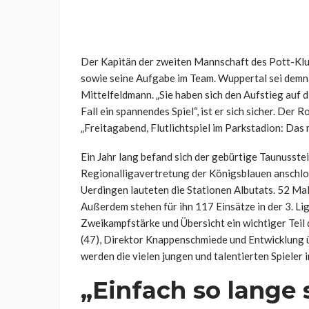
Der Kapitän der zweiten Mannschaft des Pott-Klu
sowie seine Aufgabe im Team. Wuppertal sei demnac
Mittelfeldmann. „Sie haben sich den Aufstieg auf d
Fall ein spannendes Spiel“, ist er sich sicher. Der 
„Freitagabend, Flutlichtspiel im Parkstadion: Das
Ein Jahr lang befand sich der gebürtige Taunusste
Regionalligavertretung der Königsblauen anschl
Uerdingen lauteten die Stationen Albutats. 52 Mal l
Außerdem stehen für ihn 117 Einsätze in der 3. Liga
Zweikampfstärke und Übersicht ein wichtiger Teil 
(47), Direktor Knappenschmiede und Entwicklung ü
werden die vielen jungen und talentierten Spieler
„Einfach so lange 