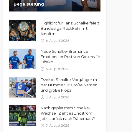
Begeisterung
Highlight für Fans: Schalke feiert
Bundesliga-Rückkehr mit
Kinofilm
6. August 2026
Neue Schalke-Bromance:
Emotionaler Post von Gosens für
Džeko
6. August 2026
Dzekos Schalke-Vorgänger mit
der Nummer 10: Große Namen
und große Flops
5. August 2026
Nach geplatztem Schalke-
Wechsel: Zieht es Lindström
jetzt zurück nach Dänemark?
5. August 2026