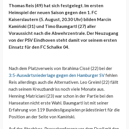
Thomas Reis (49) hat sich festgelegt. Im ersten
Heimspiel der neuen Saison gegen den 1. FC
Kaiserslautern (5. August, 20.30 Uhr) bilden Marcin
Kamiński (31) und Timo Baumgartl (27) aller
Voraussicht nach die Abwehrzentrale. Der Neuzugang
von der PSV Eindhoven steht damit vor seinem ersten
Einsatz für den FC Schalke 04.
Nach dem Platzverweis von Ibrahima Cissé (22) bei der
3:5-Auswärtsniederlage gegen den Hamburger SV
fehlen
Reis allerdings auch die Alternativen. Leo Greiml (22) fällt
nach seinem Kreuzbandriss noch viele Monate aus.
Henning Matriciani (23) war schon in der Partie bei den
Hanseaten nicht erste Wahl. Baumgartl ist mit seiner
Erfahrung von 119 Bundesligaspielen prädestiniert für die
Position an der Seite von Kamiński.
Auf der Abschluss-Pressekonferenz vor dem Duell mit den