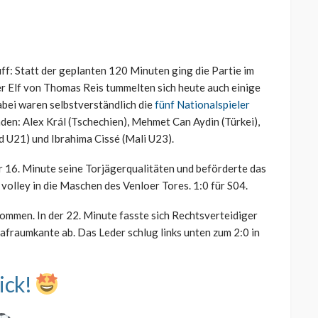
ff: Statt der geplanten 120 Minuten ging die Partie im
r Elf von Thomas Reis tummelten sich heute auch einige
abei waren selbstverständlich die
fünf Nationalspieler
inden: Alex Král (Tschechien), Mehmet Can Aydin (Türkei),
 U21) und Ibrahima Cissé (Mali U23).
r 16. Minute seine Torjägerqualitäten und beförderte das
olley in die Maschen des Venloer Tores. 1:0 für S04.
mmen. In der 22. Minute fasste sich Rechtsverteidiger
rafraumkante ab. Das Leder schlug links unten zum 2:0 in
ick!