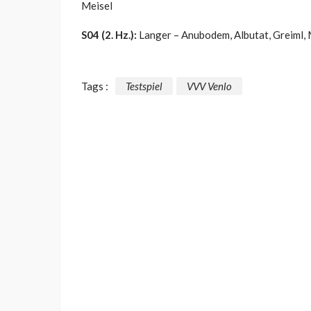
Meisel
S04 (2. Hz.):
Langer – Anubodem, Albutat, Greiml, M
Tags :
Testspiel
VVV Venlo