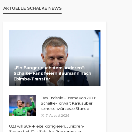
AKTUELLE SCHALKE NEWS
„Ein Banger nach dem anderen“:
Schalke-Fans feiern Baumann nach
Ebimbe-Transfer
Das Endspiel-Drama von 2018:
Schalke-Torwart Karius über
seine schwärzeste Stunde
7. August 2026
U23 will SCP-Pleite korrigieren, Junioren-
Saisonstart: Das Schalke-Programm am