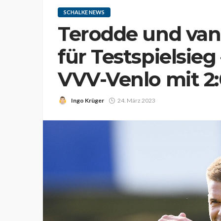
SCHALKE NEWS
Terodde und van 
für Testspielsie
VVV-Venlo mit 2
Ingo Krüger
24. März 2023