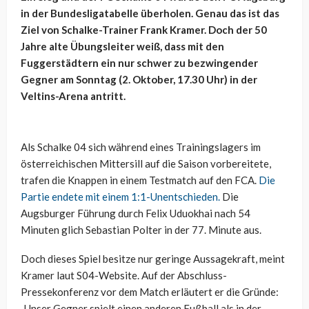
in der Bundesligatabelle überholen. Genau das ist das
Ziel von Schalke-Trainer Frank Kramer. Doch der 50
Jahre alte Übungsleiter weiß, dass mit den
Fuggerstädtern ein nur schwer zu bezwingender
Gegner am Sonntag (2. Oktober, 17.30 Uhr) in der
Veltins-Arena antritt.
Als Schalke 04 sich während eines Trainingslagers im
österreichischen Mittersill auf die Saison vorbereitete,
trafen die Knappen in einem Testmatch auf den FCA.
Die
Partie endete mit einem 1:1-Unentschieden.
Die
Augsburger Führung durch Felix Uduokhai nach 54
Minuten glich Sebastian Polter in der 77. Minute aus.
Doch dieses Spiel besitze nur geringe Aussagekraft, meint
Kramer laut S04-Website. Auf der Abschluss-
Pressekonferenz vor dem Match erläutert er die Gründe:
„Unser Gegner spielt einen anderen Fußball als in der