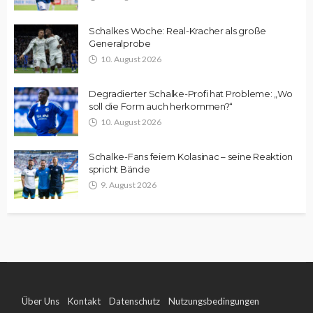
Schalkes Woche: Real-Kracher als große
Generalprobe
10. August 2026
Degradierter Schalke-Profi hat Probleme: „Wo
soll die Form auch herkommen?“
10. August 2026
Schalke-Fans feiern Kolasinac – seine Reaktion
spricht Bände
9. August 2026
Über Uns
Kontakt
Datenschutz
Nutzungsbedingungen