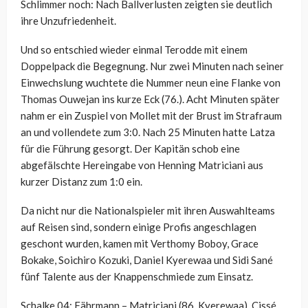
Schlimmer noch: Nach Ballverlusten zeigten sie deutlich
ihre Unzufriedenheit.
Und so entschied wieder einmal Terodde mit einem
Doppelpack die Begegnung. Nur zwei Minuten nach seiner
Einwechslung wuchtete die Nummer neun eine Flanke von
Thomas Ouwejan ins kurze Eck (76.). Acht Minuten später
nahm er ein Zuspiel von Mollet mit der Brust im Strafraum
an und vollendete zum 3:0. Nach 25 Minuten hatte Latza
für die Führung gesorgt. Der Kapitän schob eine
abgefälschte Hereingabe von Henning Matriciani aus
kurzer Distanz zum 1:0 ein.
Da nicht nur die Nationalspieler mit ihren Auswahlteams
auf Reisen sind, sondern einige Profis angeschlagen
geschont wurden, kamen mit Verthomy Boboy, Grace
Bokake, Soichiro Kozuki, Daniel Kyerewaa und Sidi Sané
fünf Talente aus der Knappenschmiede zum Einsatz.
Schalke 04: Fährmann – Matriciani (86. Kyerewaa), Cissé