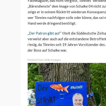
Fachmagazin, das nicht vergisst, Tönnies‘ Verdien
„Bärendienste“ dem Image von Schalke 04 nicht zu
zeige er in seinem Rücktritt wiederum Konsequenz. 
wer Tönnies nachfolgen solle oder könne, das sei 
Hand werde dringend benötigt.
„Der Patron gibt auf“
titelt die Süddeutsche Zeitu
verweist aber auch auf die entstandene Betroffenhe
riesig, da Tönnies seit 19 Jahren Vorsitzender des
der Boss auf Schalke war.
Embed from Getty Images