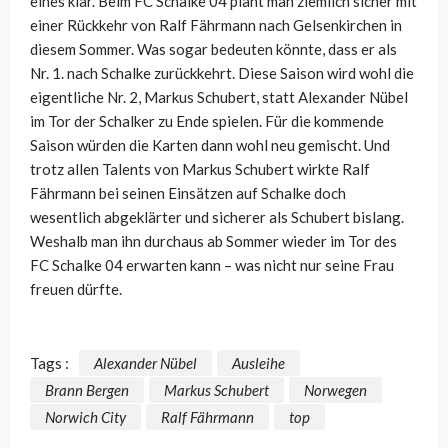
eines klar. Beim FC Schalke 04 plant man ziemlich sicher mit
einer Rückkehr von Ralf Fährmann nach Gelsenkirchen in
diesem Sommer. Was sogar bedeuten könnte, dass er als
Nr. 1. nach Schalke zurückkehrt. Diese Saison wird wohl die
eigentliche Nr. 2, Markus Schubert, statt Alexander Nübel
im Tor der Schalker zu Ende spielen. Für die kommende
Saison würden die Karten dann wohl neu gemischt. Und
trotz allen Talents von Markus Schubert wirkte Ralf
Fährmann bei seinen Einsätzen auf Schalke doch
wesentlich abgeklärter und sicherer als Schubert bislang.
Weshalb man ihn durchaus ab Sommer wieder im Tor des
FC Schalke 04 erwarten kann – was nicht nur seine Frau
freuen dürfte.
Tags :
Alexander Nübel
Ausleihe
Brann Bergen
Markus Schubert
Norwegen
Norwich City
Ralf Fährmann
top