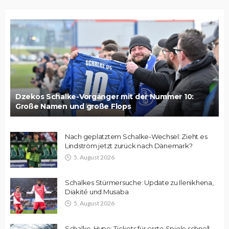
Dzekos Schalke-Vorgänger mit der Nummer 10:
Große Namen und große Flops
Nach geplatztem Schalke-Wechsel: Zieht es
Lindström jetzt zurück nach Dänemark?
5. August 2026
Schalkes Stürmersuche: Update zu Ilenikhena,
Diakité und Musaba
5. August 2026
Schalke-Hype: Tickets für erste Spiele schnell