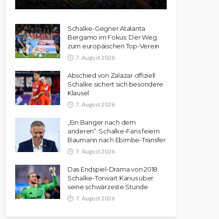
Schalke-Gegner Atalanta
Bergamo im Fokus: Der Weg
zum europäischen Top-Verein
7. August 2026
Abschied von Zalazar offiziell:
Schalke sichert sich besondere
Klausel
7. August 2026
„Ein Banger nach dem
anderen“: Schalke-Fans feiern
Baumann nach Ebimbe-Transfer
7. August 2026
Das Endspiel-Drama von 2018:
Schalke-Torwart Karius über
seine schwärzeste Stunde
7. August 2026