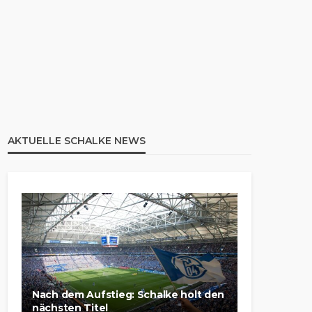
AKTUELLE SCHALKE NEWS
Nach dem Aufstieg: Schalke holt den
nächsten Titel