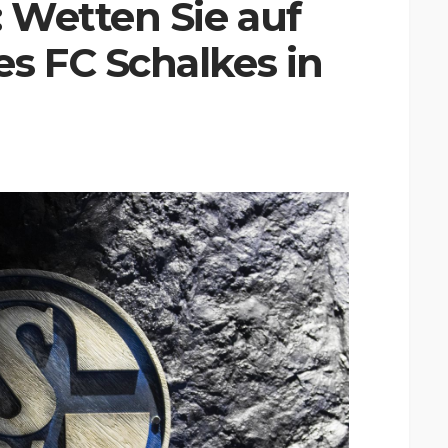
 Wetten Sie auf
s FC Schalkes in