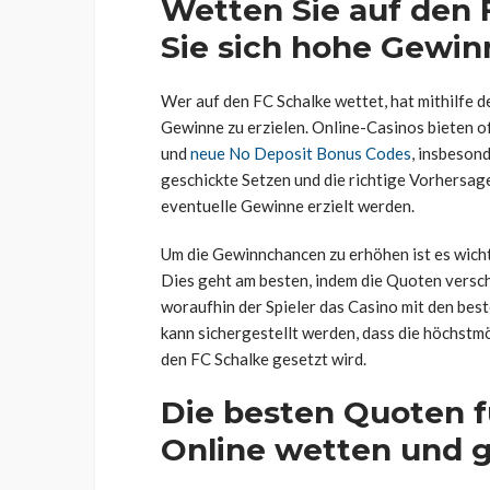
Wetten Sie auf den 
Sie sich hohe Gewin
Wer auf den FC Schalke wettet, hat mithilfe d
Gewinne zu erzielen. Online-Casinos bieten o
und
neue No Deposit Bonus Codes
, insbesond
geschickte Setzen und die richtige Vorhersa
eventuelle Gewinne erzielt werden.
Um die Gewinnchancen zu erhöhen ist es wichti
Dies geht am besten, indem die Quoten versc
woraufhin der Spieler das Casino mit den bes
kann sichergestellt werden, dass die höchstm
den FC Schalke gesetzt wird.
Die besten Quoten f
Online wetten und 