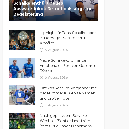
Schalke enthüllt neues
Auswärtstrikot: Retro-Look sorgt für
Begeisterung
Highlight für Fans: Schalke feiert
Bundesliga-Rückkehr mit
Kinofilm
6. August 2026
Neue Schalke-Bromance:
Emotionaler Post von Gosens für
Džeko
6. August 2026
Dzekos Schalke-Vorgänger mit
der Nummer 10: Große Namen
und große Flops
5. August 2026
Nach geplatztem Schalke-
Wechsel: Zieht es Lindström
jetzt zurück nach Dänemark?